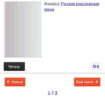
Жанр(ы):
Русская классическая
проза
Читать
0
Новые
Ещё книги
1
2
3