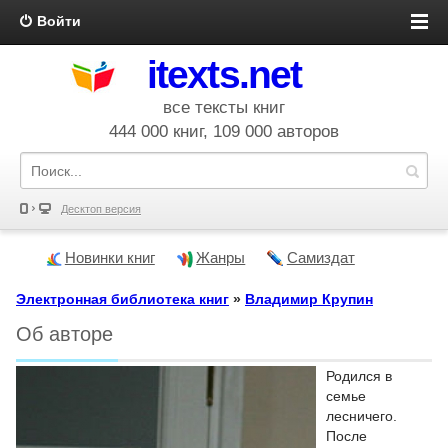
Войти
itexts.net
все тексты книг
444 000 книг, 109 000 авторов
Десктоп версия
Новинки книг
Жанры
Самиздат
Электронная библиотека книг
»
Владимир Крупин
Об авторе
Родился в
семье
лесничего.
После