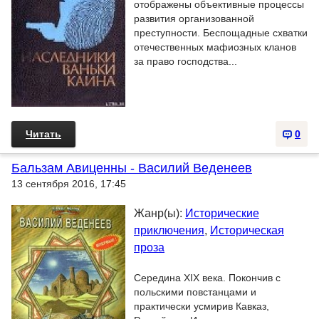
отображены объективные процессы
развития организованной
преступности. Беспощадные схватки
отечественных мафиозных кланов
за право господства...
Читать
0
Бальзам Авиценны - Василий Веденеев
13 сентября 2016, 17:45
Жанр(ы):
Исторические
приключения
,
Историческая
проза
Середина XIX века. Покончив с
польскими повстанцами и
практически усмирив Кавказ,