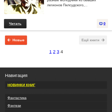
разные молодчики из бывших
легионов Пилсудского,...
Читать
0
Новые
Ещё книги
1
2
3
4
Навигация
НОВИНКИ КНИГ
Фантастика
Фэнтези