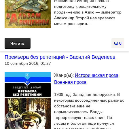
Российская Империя начала
подготовку к решительному
продвижению в Азию — император
Александр Второй намеревался
мечом расширить...
Читать
0
Премьера без репетиций - Василий Веденеев
10 сентября 2016, 01:27
Жанр(ы):
Историческая проза
,
Военная проза
1939 год. Западная Белоруссия. В
некоторых воссоединенных районах
обстановка еще не
нормализовалась. Банды
терроризируют население. По
лесам и болотам еще прячутся