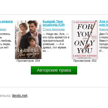
ы вдвоем
Бывший. Твоя
Для т
незабудка (СИ)
для т
оррес
Стася Ангелова
Кэрол
епляясь
— Надо же, Ася, —
Джо Г
мы
его губы кривятся в
к пер
 любовь.
презрительной
Вмест
ть люди,
усмешке. — А я
продав
ых нет
думал, тот мужик
тепер
из…
И…
Просмотров: 354
Просмотров: 352
Авторские права
тельна:
itexts.net
.