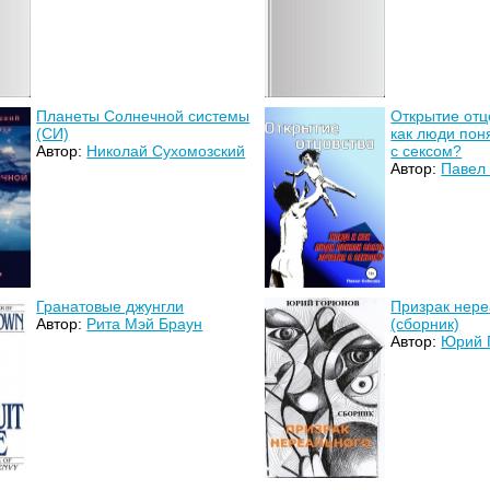
Планеты Солнечной системы
Открытие отцо
(СИ)
как люди пон
Автор:
Николай Сухомозский
с сексом?
Автор:
Павел
Гранатовые джунгли
Призрак нере
Автор:
Рита Мэй Браун
(сборник)
Автор:
Юрий 