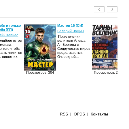
ебя и только
Мастер 15 (СИ)
Т
ебя (ЛП)
2
Валерий Чащин
айн Кепнес
ав
Приключения
олдберг готов
целителя Алекса
Жу
еменам.
Ан Бергена в
на
о того чтобы
Содружестве миров
п
ать книги, он
продолжаются.
из
ь пишет их.
Очередной…
п
п
до
и
Просмотров: 304
Просмотров: 279
RSS
|
OPDS
|
Контакты