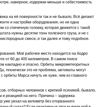
мотре, наверное, издержки меньше и себестоимость
века на её поверхности так и не бывало. Всё делают
онте и настройке оборудования, но ни одна
м со спичечную головку, которая движется с такой
тата нужны десятки тонн полезного груза, и не с
кислородные смеси, и так далее и тому подобное.
ирования. Моё рабочее место находится на бодро
е от 60 до 400 километров. В самом поясе
ком накладно и опасно. Орбиты микрометеоритных
Да, технически это не проблема, автоматы могут
с орбиты Марса ничуть не хуже, чем из главного
ов, отборных человеков с крепкой психикой, бывало,
 и реакцией на него. Причина – задержка
ёр уже уехал на километр без оторванного
лунный склад? Если реактивные тяги вывели рой в