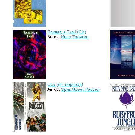
Привет, я Тим! (СИ)
Автор:
Иван Таликин
Оса (др. перевод)
Автор:
Эрик Фрэнк Рассел