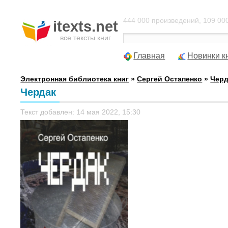
444 000 произведений, 109 000
itexts.net
все тексты книг
Главная
Новинки к
Электронная библиотека книг
»
Сергей Остапенко
»
Черд
Чердак
Текст добавлен: 14 мая 2022, 15:30