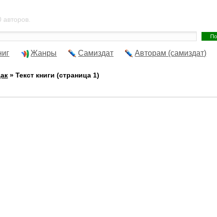
 авторов.
ниг
Жанры
Самиздат
Авторам (самиздат)
ак
» Текст книги (страница 1)