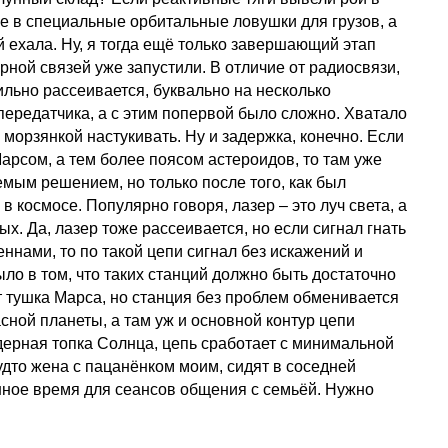
 не в специальные орбитальные ловушки для грузов, а
й ехала. Ну, я тогда ещё только завершающий этап
рной связей уже запустили. В отличие от радиосвязи,
сильно рассеивается, буквально на несколько
ередатчика, а с этим попервой было сложно. Хватало
 морзянкой настукивать. Ну и задержка, конечно. Если
Марсом, а тем более поясом астероидов, то там уже
мым решением, но только после того, как был
осмосе. Популярно говоря, лазер – это луч света, а
х. Да, лазер тоже рассеивается, но если сигнал гнать
ннами, то по такой цепи сигнал без искажений и
ло в том, что таких станций должно быть достаточно
т тушка Марса, но станция без проблем обменивается
сной планеты, а там уж и основной контур цепи
дерная топка Солнца, цепь сработает с минимальной
удто жена с пацанёнком моим, сидят в соседней
ленное время для сеансов общения с семьёй. Нужно