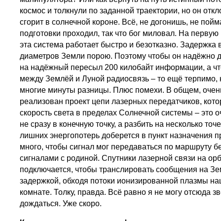
космос и толкнули по заданной траектории, но он отк
сгорит в солнечной короне. Всё, не догонишь, не пой
подготовки проходил, так что бог миловал. На первую
эта система работает быстро и безотказно. Задержка в
диаметров Земли порою. Поэтому чтобы он надёжно д
на надёжный пересыл 200 килобайт информации, а что 
между Землёй и Луной радиосвязь – то ещё терпимо, к
многие минуты разницы. Плюс помехи. В общем, очень
реализован проект цепи лазерных передатчиков, кото
скорость света в пределах Солнечной системы – это о
не сразу в конечную точку, а разбить на несколько т
лишних энергопотерь доберется в пункт назначения пр
много, чтобы сигнал мог передаваться по маршруту б
сигналами с родиной. Спутники лазерной связи на орб
подключается, чтобы транслировать сообщения на Зе
задержкой, обходя потоки ионизированной плазмы наш
комнате. Толку, правда. Всё равно я не могу отсюда з
дождаться. Уже скоро.