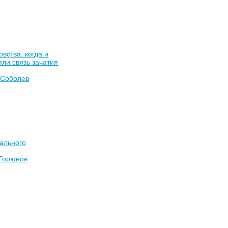
вства: когда и
яли связь зачатия
 Соболев
ального
Горюнов