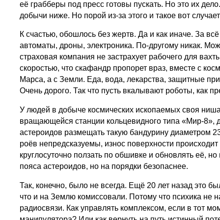
её грабберы под пресс готовы пускать. Но это их де
добычи ниже. Но порой из-за этого и такое вот случа
К счастью, обошлось без жертв. Да и как иначе. За в
автоматы, дроны, электроника. По-другому никак. Мо
страховая компания не застрахует рабочего для вахты
скоростью, что скафандр пропорет враз, вместе с кос
Марса, а с Земли. Еда, вода, лекарства, защитные п
Очень дорого. Так что пусть вкалывают роботы, как п
У людей в добыче космических ископаемых своя ниша 
вращающейся станции кольцевидного типа «Мир-8», дв
астероидов размещать такую бандурину диаметром 23
роёв непредсказуемы, износ поверхности происходит 
круглосуточно ползать по обшивке и обновлять её, но
пояса астероидов, но на порядки безопаснее.
Так, конечно, было не всегда. Ещё 20 лет назад это
что и на Землю комиссовали. Потому что психика не 
радиосвязи. Как управлять комплексом, если в тот мо
манипулятора? Или как вернуть на путь истинный по