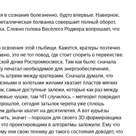
я в сознание болезненно, будто впервые. Наверное,
 металлическая болванка совершает полный оборот,
ка. Словно голова Весёлого Роджера вопрошает, что
 освоения этой глыбищи. Кажется, кратеры поэтично
о, это не тот повод, где стоит спорить о первенстве.
кой дочки Роспромкосмоса. Там как было: сначала
ку печатал необходимое для энергообеспечения,
ить штреки между кратерами. Сначала думали, что
лезными и золотыми жилами хватает пластов мягких
м, самые доступные залежи, которые как раз между
левые чушки, там ЧП случилось – метеорит повредил
 прошлое, сегодня затылок черепа уже сплошь
ем добычи хватит на десятилетия. А вот курьёзы
чить, значит – порошок для своего 3D-формировщика
о, что проектировщики в алгоритмы заложили. Ему что
ему они свою технику до такого состояния доводят, что