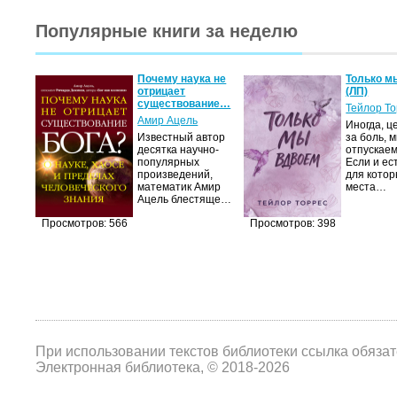
Популярные книги за неделю
Почему наука не
Только м
отрицает
(ЛП)
существование…
Тейлор Т
Амир Ацель
Иногда, ц
Известный автор
за боль, 
десятка научно-
отпускаем
популярных
Если и ес
произведений,
для котор
математик Амир
места…
Ацель блестяще…
Просмотров: 566
Просмотров: 398
При использовании текстов библиотеки ссылка обяза
Электронная библиотека, © 2018-2026