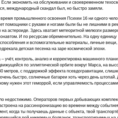
ло. Если экономить на обслуживании и своевременном техос
ется, международный скандал был, но быстро замяли.
сё время промышленного освоения Психеи 16 ни одного чело
жет помощники с руками и ногами были бы не лишними в рем
 на астероиде. Здесь хватает метеоритной мелюзги размеро
монавтом. И по ресурсам обременительно. На одну единицу ш
риспособления и вспомогательные материалы, личные вещи, 
редрекала детская песенка на заре космической эпохи.
– учёт, контроль, анализ и корректировка машинного план
ижущейся по эллиптической орбите вокруг Марса, на высот
0 метров, с поддержкой эффекта псевдогравитации, слиш
очень быстро, солнечные батареи хоть через день штопай. 
 кому нужен этот геморрой, если управляемость процессами 
 было недостижимо. Операторов первых добывающих комплекс
настроена на рассинхронизацию во времени между событием
мент, когда ты получаешь данные с объекта, твой транспорт
терявшийся рой никелевых болванок, транспортируемых на 