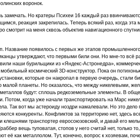
полинских воронок.
ь замечать. Но кратеры Психеи 16 каждый раз ввинчиваютс
имся, реакция закрепилась. Теперь всякий раз, когда эта
о смотрит на меня сквозь объектив навигационного спутни
п. Название появилось с первых же этапов промышленного
нцы утверждают, что первыми били они. Но мне-то всё равн
явили наши бурильщики из «Яндекс-Астронедра», коммерчес
 мобильный космический 3D-конструктор. Пока он потихонь
становки, которые он накропал в первую очередь, стали б
о малой планеты. Но оказалось, что между никелевыми, же
 металлов будут: сплошь редкоземельные элементы. В обще
и. Потом, когда уже начали транспортировать на Марс нике
ела. Так вот мы астероиду ноздри намалевали. Но это дело
яются конкуренты. Конфликтов за территорию нет, здесь вс
и клешнями транспортер евросоюзовский, и давай его мель
раббер вещь туповатая, стопов у него считай нет, только т
ют её как металлолом. Тут, конечно, вопрос к хозяевам, поч