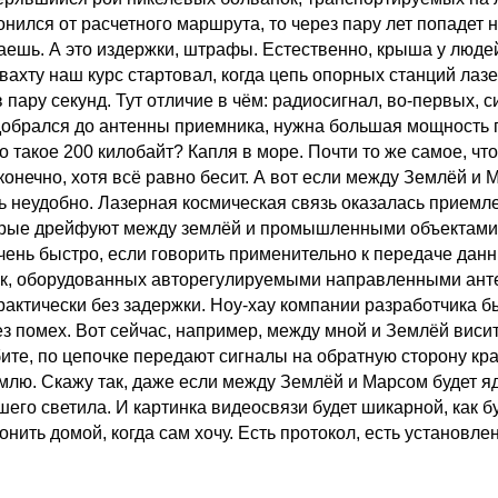
лонился от расчетного маршрута, то через пару лет попадет
маешь. А это издержки, штрафы. Естественно, крыша у люде
 вахту наш курс стартовал, когда цепь опорных станций лазе
 пару секунд. Тут отличие в чём: радиосигнал, во-первых, 
обрался до антенны приемника, нужна большая мощность п
такое 200 килобайт? Капля в море. Почти то же самое, что
онечно, хотя всё равно бесит. А вот если между Землёй и 
 неудобно. Лазерная космическая связь оказалась приемле
рые дрейфуют между землёй и промышленными объектами в к
чень быстро, если говорить применительно к передаче данны
очек, оборудованных авторегулируемыми направленными анте
актически без задержки. Ноу-хау компании разработчика бы
ез помех. Вот сейчас, например, между мной и Землёй виси
ите, по цепочке передают сигналы на обратную сторону кра
млю. Скажу так, даже если между Землёй и Марсом будет я
его светила. И картинка видеосвязи будет шикарной, как б
вонить домой, когда сам хочу. Есть протокол, есть установ