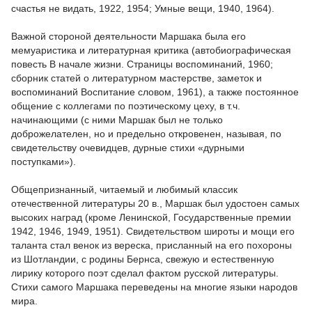
счастья не видать, 1922, 1954; Умные вещи, 1940, 1964).
Важной стороной деятельности Маршака была его
мемуаристика и литературная критика (автобиографическая
повесть В начале жизни. Страницы воспоминаний, 1960;
сборник статей о литературном мастерстве, заметок и
воспоминаний Воспитание словом, 1961), а также постоянное
общение с коллегами по поэтическому цеху, в т.ч.
начинающими (с ними Маршак был не только
доброжелателен, но и предельно откровенен, называя, по
свидетельству очевидцев, дурные стихи «дурными
поступками»).
Общепризнанный, читаемый и любимый классик
отечественной литературы 20 в., Маршак был удостоен самых
высоких наград (кроме Ленинской, Государственные премии
1942, 1946, 1949, 1951). Свидетельством широты и мощи его
таланта стал венок из вереска, присланный на его похороны
из Шотландии, с родины Бернса, свежую и естественную
лирику которого поэт сделал фактом русской литературы.
Стихи самого Маршака переведены на многие языки народов
мира.