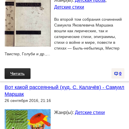
Жанр(ы):
Детская проза
,
Детские стихи
Во второй том собрания сочинений
Самуила Яковлевича Маршака
вошли как лирические, так и
сатирические стихи, эпиграммы,
стихи о войне и мире, повести в
стихах — Быль-небылица, Мистер
Твистер, Голуби и др.,...
Читать
0
Вот какой рассеянный (худ. С. Калачёв) - Самуил
Маршак
26 сентября 2016, 21:16
Жанр(ы):
Детские стихи