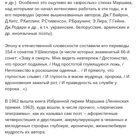
и др.). Особенно это ощутимо во «взрослых» стихах Маршака,
над которыми он начал интенсивно работать в эти годы, и в
его переводах (кроме вышеназванных авторов, Дж.Г.Байрон,
Д.Китс, Р.Киплинг, Р.Стивенсон, Р.Браунинг, Э.Лира, Г.Гейне,
Дж.Родари и др., в т.ч. украинские, белорусские, армянские и
др. иноязычные поэты).
Эпоху в отечественной словесности составили его переводы
154-х сонетов У.Шекспира (в числе которых знаменитый 66-й
сонет: «Зову я смерть. Мне видеть невтерпеж / Достоинство,
что просит подаянья, / Над простотой глумящуюся ложь, /
Ничтожество в роскошном одеянье... / И прямоту, что
глупостью слывет, / И глупость в маске мудреца, пророка, / И
вдохновения зажатый рот, / И праведность на службе у
порока...»).
В 1962 вышла книга Избранной лирики Маршака (Ленинская
премия, 1963), куда вошли, в числе прочего, «лирические
эпиграммы», как их называл сам поэт, – афористичные
четверостишия и двустишия, аккумулирующие в чеканных и
мелодичных строфах глубокую, ироничную, жизнелюбивую
мудрость их автора.