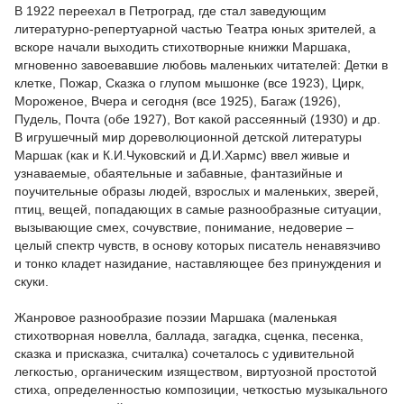
В 1922 переехал в Петроград, где стал заведующим
литературно-репертуарной частью Театра юных зрителей, а
вскоре начали выходить стихотворные книжки Маршака,
мгновенно завоевавшие любовь маленьких читателей: Детки в
клетке, Пожар, Сказка о глупом мышонке (все 1923), Цирк,
Мороженое, Вчера и сегодня (все 1925), Багаж (1926),
Пудель, Почта (обе 1927), Вот какой рассеянный (1930) и др.
В игрушечный мир дореволюционной детской литературы
Маршак (как и К.И.Чуковский и Д.И.Хармс) ввел живые и
узнаваемые, обаятельные и забавные, фантазийные и
поучительные образы людей, взрослых и маленьких, зверей,
птиц, вещей, попадающих в самые разнообразные ситуации,
вызывающие смех, сочувствие, понимание, недоверие –
целый спектр чувств, в основу которых писатель ненавязчиво
и тонко кладет назидание, наставляющее без принуждения и
скуки.
Жанровое разнообразие поэзии Маршака (маленькая
стихотворная новелла, баллада, загадка, сценка, песенка,
сказка и присказка, считалка) сочеталось с удивительной
легкостью, органическим изяществом, виртуозной простотой
стиха, определенностью композиции, четкостью музыкального