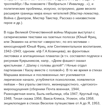
троллейбус / Вы поможете / Взобраться / Инвалиду...»), и
политические проблемы, искусно, остроумно, даже весело
расширяя границы мира юных читателей (Мастер-ломастер,
Война с Днепром, Мистер Твистер, Рассказ о неизвестном
герое и др.).
В годы Великой Отечественной войны Маршак выступал с
сатирическими текстами на газетных полосах (Юный Фриц,
или Экзамен на аттестат «зверости»; по его мотивам –
киносценарий Юный Фриц, или Сентиментальное воспитание,
1942–1943; одноим. к/ф Г.А.Козинцева), во фронтовых
листовках и агитационных плакатах (в т.ч. составлял подписи к
рисункам Кукрыниксов, напр., «Днем фашист сказал
крестьянам: / „Шапку с головы долой!" / Ночью отдал
партизанам / Каску вместе с головой»). В то же время в стихах
Маршака военных и послевоенных лет усиливается
лирическое начало, углубляется психологизм, появляется
пейзаж – без утраты светлого, жизнерадостного, «детского»
мироощущения (сборники Почта военная, 1944;
Разноцветная книга, Быль-небылица, оба 1947; Круглый год,
1948; Тихая сказка 1956; Вакса-Клякса, Угомон, оба 1958;
энциклопедия в стихах Веселое путешествие от А до Я, 1953,