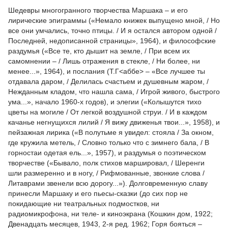
Шедевры многогранного творчества Маршака – и его
лирические эпиграммы («Немало книжек выпущено мной, / Но
все они умчались, точно птицы. / И я остался автором одной /
Последней, недописанной страницы», 1964), и философские
раздумья («Все те, кто дышит на земле, / При всем их
самомнении – / Лишь отражения в стекле, / Ни более, ни
менее...», 1964), и послания (Т.Г<аббе> – «Все лучшее ты
отдавала даром, / Делилась счастьем и душевным жаром, /
Нежданным кладом, что нашла сама, / Игрой живого, быстрого
ума...», начало 1960-х годов), и элегии («Колышутся тихо
цветы на могиле / От легкой воздушной струи. / И в каждом
качанье негнущихся лилий / Я вижу движенья твои...», 1958), и
пейзажная лирика («В полутьме я увидел: стояла / За окном,
где кружила метель, / Словно только что с зимнего бала, / В
горностаи одетая ель...», 1957), и раздумья о поэтическом
творчестве («Бывало, полк стихов маршировал, / Шеренги
шли размеренно и в ногу, / Рифмованные, звонкие слова /
Литаврами звенели всю дорогу...»). Долговременную славу
принесли Маршаку и его пьесы-сказки (до сих пор не
покидающие ни театральных подмостков, ни
радиомикрофона, ни теле- и киноэкрана (Кошкин дом, 1922;
Двенадцать месяцев, 1943, 2-я ред. 1962; Горя бояться –