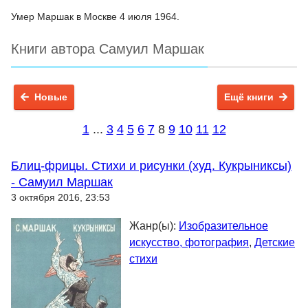
Умер Маршак в Москве 4 июля 1964.
Книги автора Самуил Маршак
Новые
Ещё книги
1
...
3
4
5
6
7
8
9
10
11
12
Блиц-фрицы. Стихи и рисунки (худ. Кукрыниксы)
- Самуил Маршак
3 октября 2016, 23:53
Жанр(ы):
Изобразительное
искусство, фотография
,
Детские
стихи