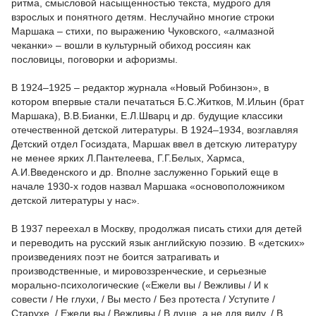
ритма, смысловой насыщенностью текста, мудрого для
взрослых и понятного детям. Неслучайно многие строки
Маршака – стихи, по выражению Чуковского, «алмазной
чеканки» – вошли в культурный обиход россиян как
пословицы, поговорки и афоризмы.
В 1924–1925 – редактор журнала «Новый Робинзон», в
котором впервые стали печататься Б.С.Житков, М.Ильин (брат
Маршака), В.В.Бианки, Е.Л.Шварц и др. будущие классики
отечественной детской литературы. В 1924–1934, возглавляя
Детский отдел Госиздата, Маршак ввел в детскую литературу
не менее ярких Л.Пантелеева, Г.Г.Белых, Хармса,
А.И.Введенского и др. Вполне заслуженно Горький еще в
начале 1930-х годов назвал Маршака «основоположником
детской литературы у нас».
В 1937 переехал в Москву, продолжая писать стихи для детей
и переводить на русский язык английскую поэзию. В «детских»
произведениях поэт не боится затрагивать и
производственные, и мировоззренческие, и серьезные
морально-психологические («Ежели вы / Вежливы / И к
совести / Не глухи, / Вы место / Без протеста / Уступите /
Старухе. / Ежели вы / Вежливы / В душе, а не для виду, / В