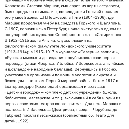
принявшими горячее участие в судьбе талантливого мальчика.
Хлопотами Стасова Маршак, сын еврея из черты оседлости,
был определен в гимназию; впоследствии Горький поселил
его у своей жены, Е.П.Пешковой, в Ялте (1904–1906), где
Маршак продолжал учебу на средства Горького и Шаляпина.
С 1907, вернувшись в Петербург, начал выступать в одном из
популярнейших журналов Серебряного века – «Сатириконе».
В 1912–1915 жил в Англии, слушал лекции на
филологическом факультете Лондонского университета
(1913–1914); в 1915–1917 в журналах «Северные записки»,
«Русская мысль» и др. изданиях опубликовал свои первые
переводы (стихи Р.Бернса, У.Блейка, У.Вордсворта, английские
и шотландские народные баллады). Вернувшись в Россию,
участвовал в организации помощи малолетним сиротам и
беженцам – жертвам Первой мировой войны. Летом 1917 в
Екатеринодаре (Краснодар) организовал и возглавил
«Детский городок» – комплекс детских учреждений (школа,
библиотека, мастерские и т.п.), включавший в себя и один из
первых советских театров юного зрителя. Для него Маршак и
поэтесса Е.И.Васильева (Дмитриева; псевд. – Черубина де
Габриак) писали пьесы-сказки (совместный сб. Театр для
детей, 1922).