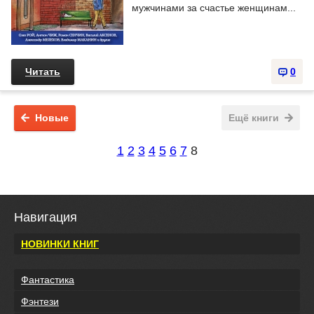
мужчинами за счастье женщинам...
Читать
0
Новые
Ещё книги
1
2
3
4
5
6
7
8
Навигация
НОВИНКИ КНИГ
Фантастика
Фэнтези