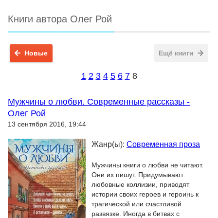
Книги автора Олег Рой
Новые
Ещё книги
1
2
3
4
5
6
7
8
Мужчины о любви. Современные рассказы -
Олег Рой
13 сентября 2016, 19:44
Жанр(ы):
Современная проза
Мужчины книги о любви не читают.
Они их пишут. Придумывают
любовные коллизии, приводят
истории своих героев и героинь к
трагической или счастливой
развязке. Иногда в битвах с