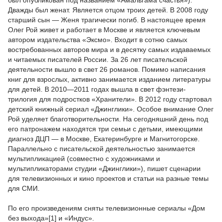
был опубликован под названием «Амальгама счастья»).
Дважды был женат. Является отцом троих детей. В 2008 году
старший сын — Женя трагически погиб. В настоящее время
Олег Рой живет и работает в Москве и является ключевым
автором издательства «Эксмо». Входит в сотню самых
востребованных авторов мира и в десятку самых издаваемых
и читаемых писателей России. За 26 лет писательской
деятельности вышло в свет 26 романов. Помимо написания
книг для взрослых, активно занимается изданием литературы
для детей. В 2010—2011 годах вышла в свет фэнтези-
трилогия для подростков «Хранители». В 2012 году стартовал
детский книжный сериал «Джинглики». Особое внимание Олег
Рой уделяет благотворительности. На сегодняшний день под
его патронажем находятся три семьи с детьми, имеющими
диагноз ДЦП — в Москве, Екатеринбурге и Магнитогорске.
Параллельно с писательской деятельностью занимается
мультипликацией (совместно с художниками и
мультипликаторами студии «Джинглики»), пишет сценарии
для телевизионных и кино проектов и статьи на разные темы
для СМИ.
По его произведениям сняты телевизионные сериалы «Дом
без выхода»[1] и «Индус».