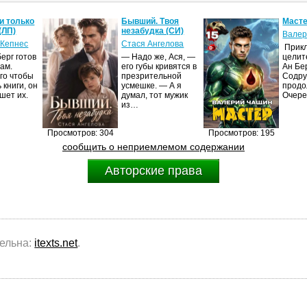
и только
Бывший. Твоя
Масте
(ЛП)
незабудка (СИ)
Валер
 Кепнес
Стася Ангелова
Прик
ерг готов
— Надо же, Ася, —
целит
ам.
его губы кривятся в
Ан Бе
го чтобы
презрительной
Содру
 книги, он
усмешке. — А я
продо
шет их.
думал, тот мужик
Очер
из…
Просмотров: 304
Просмотров: 195
сообщить о неприемлемом содержании
Авторские права
тельна:
itexts.net
.