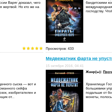
сии Варяг доказал, чего
бандитскими ко
я жертвой. Но кто же на
международная
господству. Что
Просмотров: 433
Медвежатник фарта не упуст
15 октября 2016, 04:41
Жанр(ы):
Проч
дачного сыска — вот и
Хранилище Госб
зломанного сейфа
большевики упр
зок, изобретателен и
подальше от бо
щик от...
монеты, полосы 