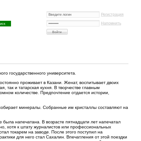
Регистрация
Напомнить
кого государственного университета.
Постоянно проживает в Казани. Женат, воспитывает двоих
я, так и татарская кухня. В творчестве главным
громном количестве. Предпочтение отдается истории,
 собирает минералы. Собранные им кристаллы составляют на
не была напечатана. В возрасте пятнадцати лет напечатал
вно, хотя к штату журналистов или профессиональных
тал токарем на заводе. После этого поступил на
рактики для него стал Сахалин. Впечатления от этой поездки