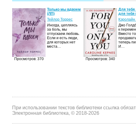
а не
Только мы вдвоем
Для тебя 
(ЛП)
для тебя 
ние…
Тейлор Торрес
Кэролайн
Иногда, цепляясь
Джо Голдб
тор
за боль, мы
к перемен
но-
отпускаем любовь.
Вместо то
Если и есть люди,
продавать
,
для которых нет
теперь пи
мир
места…
И…
яще…
Просмотров: 370
Просмотров: 340
При использовании текстов библиотеки ссылка обяза
Электронная библиотека, © 2018-2026