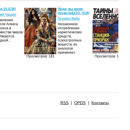
р 15 (СИ)
Леди, вы меня
Т
пугаете&#33; (СИ)
2
ий Чащин
Ясемин Вейн
ав
лючения
еля Алекса
Незаконное
Жу
ргена в
потребление
на
жестве миров
наркотических
п
лжаются.
средств,
из
едной…
психотропных
п
веществ, их
п
аналогов
до
причиняет…
и
Просмотров: 181
Просмотров: 156
RSS
|
OPDS
|
Контакты