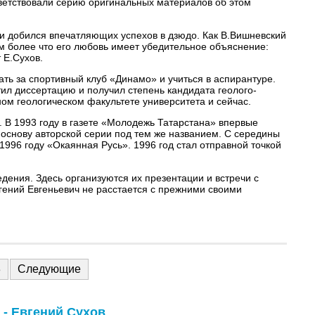
иветствовали серию оригинальных материалов об этом
 и добился впечатляющих успехов в дзюдо. Как В.Вишневский
ем более что его любовь имеет убедительное объяснение:
 Е.Сухов.
ть за спортивный клуб «Динамо» и учиться в аспирантуре.
тил диссертацию и получил степень кандидата геолого-
ом геологическом факультете университета и сейчас.
. В 1993 году в газете «Молодежь Татарстана» впервые
в основу авторской серии под тем же названием. С середины
1996 году «Окаянная Русь». 1996 год стал отправной точкой
ения. Здесь организуются их презентации и встречи с
вгений Евгеньевич не расстается с прежними своими
3
Следующие
 - Евгений Сухов