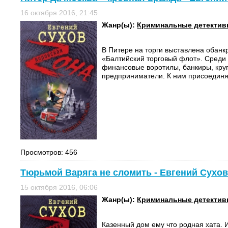
16 октября 2016, 21:45
Жанр(ы):
Криминальные детекти
В Питере на торги выставлена обан
«Балтийский торговый флот». Среди
финансовые воротилы, банкиры, кру
предприниматели. К ним присоединяе
Просмотров: 456
Тюрьмой Варяга не сломить - Евгений Сухо
15 октября 2016, 06:06
Жанр(ы):
Криминальные детекти
Казенный дом ему что родная хата. И