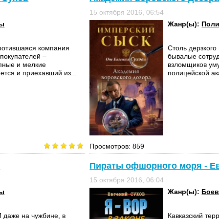
15 октября 2016, 06:54
вы
Жанр(ы):
Поли
кротившаяся компания
Столь дерзкого
 покупателей –
бывалые сотруд
пные и мелкие
взломщиков уму
тся и приехавший из...
полицейской ак
Просмотров: 859
в
Пираты офшорного моря - Е
15 октября 2016, 06:04
вы
Жанр(ы):
Боев
 даже на чужбине, в
Кавказский тер