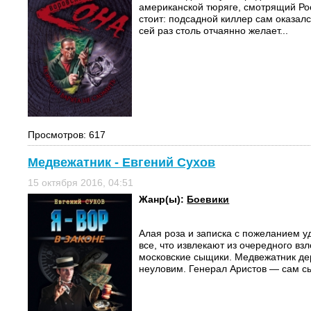
американской тюряге, смотрящий Рос
стоит: подсадной киллер сам оказалс
сей раз столь отчаянно желает...
Просмотров: 617
Медвежатник - Евгений Сухов
15 октября 2016, 04:51
Жанр(ы):
Боевики
Алая роза и записка с пожеланием у
все, что извлекают из очередного в
московские сыщики. Медвежатник дер
неуловим. Генерал Аристов — сам сы