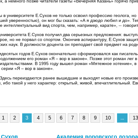
ик, а немного позже читатели газеты «Вечерняя Казань» горячо пр
ы в университете Е.Сухов не только освоил профессию геолога, но
ьшей уверенностью), он мог бы сказать: «А я дзюдо любил и до». Т
 интеллектуальный вид спорта, чем, например, карате», -- говорит
университета Е.Сухов получил два серьезных предложения: выступа
рое, но не порвал со спортом. Окончив аспирантуру, Е.Сухов защи
ких наук. В должности доцента он преподает свой предмет на родн
идесятых годов Е.Сухов окончательно сформировался как писатель
родолжением его роман «Я – вор в законе». Позже этот роман лег 
 издательствами. В 1995 году вышел роман «Мятежное хотение», в 
серии «Я – вор в законе».
Здесь переиздаются ранее вышедшие и выходят новые его произвед
 ибо такой у него характер: открытый, живой, впечатлительный. Е
1
2
3
4
5
6
7
8
9
10
...
1
й Сухов
Академия воровского дозора