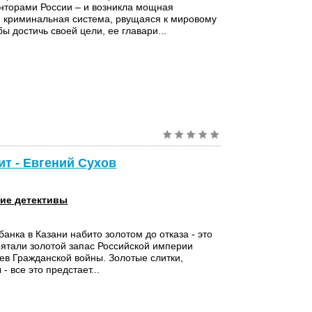
нторами России – и возникла мощная
 криминальная система, рвущаяся к мировому
бы достичь своей цели, ее главари...
ит - Евгений Сухов
ие детективы
анка в Казани набито золотом до отказа - это
ятали золотой запас Российской империи
ев Гражданской войны. Золотые слитки,
- все это предстает...