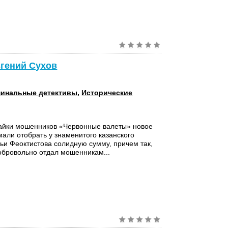
вгений Сухов
инальные детективы
,
Исторические
шайки мошенников «Червонные валеты» новое
мали отобрать у знаменитого казанского
и Феоктистова солидную сумму, причем так,
обровольно отдал мошенникам...