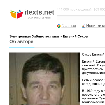
444 000 произведений, 109 000
itexts.net
все тексты книг
Главная
Новинки к
Электронная библиотека книг
»
Евгений Сухов
Об авторе
Сухов Евгений 
Евгений Евген
сыновей. В кул
пристрастием 
документалист
Есть и особое
сегодняшний д
В 1969 году в
первую статью
прозаиков Сух
геологический