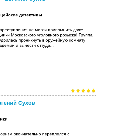
цейские детективы
 преступления не могли припомнить даже
ники Московского уголовного розыска! Группа
дрилась проникнуть в оружейную комнату
адемии и вынести оттуда...
вгений Сухов
ики
роризм окончательно переплелся с