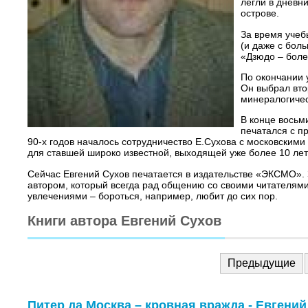
легли в дневн
острове.
За время учеб
(и даже с бол
«Дзюдо – более
По окончании 
Он выбрал вто
минералогичес
В конце восьм
печатался с п
90-х годов началось сотрудничество Е.Сухова с московскими
для ставшей широко известной, выходящей уже более 10 лет 
Сейчас Евгений Сухов печатается в издательстве «ЭКСМО». 
автором, который всегда рад общению со своими читателями,
увлечениями – бороться, например, любит до сих пор.
Книги автора Евгений Сухов
Предыдущие
Питер да Москва – кровная вражда - Евгени