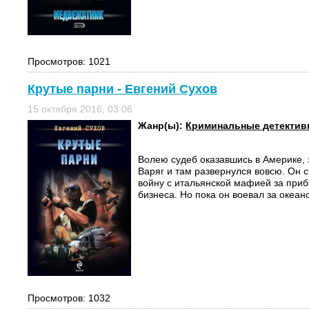
Просмотров: 1021
Крутые парни - Евгений Сухов
15 октября 2016, 03:06
Жанр(ы):
Криминальные детекти
Волею судеб оказавшись в Америке, 
Варяг и там развернулся вовсю. Он 
войну с итальянской мафией за приб
бизнеса. Но пока он воевал за океано
Просмотров: 1032