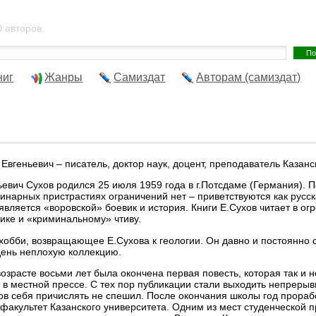
 авторов.
ниг
Жанры
Самиздат
Авторам (самиздат)
Евгеньевич – писатель, доктор наук, доцент, преподаватель Казанс
ьевич Сухов родился 25 июля 1959 года в г.Потсдаме (Германия). 
инарных пристрастиях ограничений нет – приветствуются как русска
является «воровской» боевик и история. Книги Е.Сухов читает в о
ике и «криминальному» чтиву.
 хобби, возвращающее Е.Сухова к геологии. Он давно и постоянно
ень неплохую коллекцию.
 возрасте восьми лет была окончена первая повесть, которая так и 
 в местной прессе. С тех пор публикации стали выходить непреры
ов себя причислять не спешил. После окончания школы год прорабо
 факультет Казанского университета. Одним из мест студенческой п