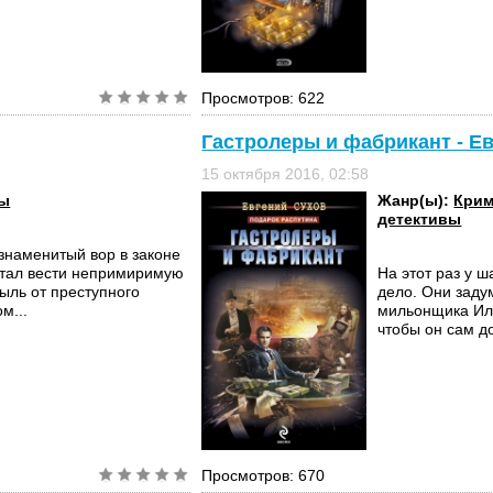
Просмотров: 622
Гастролеры и фабрикант - Е
15 октября 2016, 02:58
вы
Жанр(ы):
Крим
детективы
знаменитый вор в законе
стал вести непримиримую
На этот раз у 
ыль от преступного
дело. Они заду
м...
мильонщика Иль
чтобы он сам д
Просмотров: 670