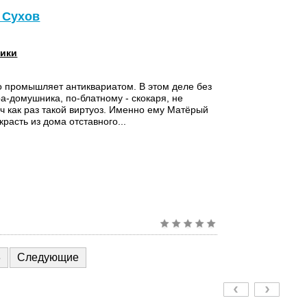
 Сухов
ики
 промышляет антиквариатом. В этом деле без
ра-домушника, по-блатному - скокаря, не
ч как раз такой виртуоз. Именно ему Матёрый
расть из дома отставного...
3
Следующие