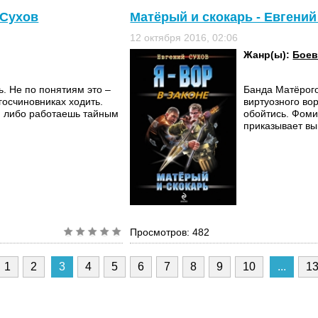
 Сухов
Матёрый и скокарь - Евгений
12 октября 2016, 02:06
Жанр(ы):
Боев
ь. Не по понятиям это –
Банда Матёрого
госчиновниках ходить.
виртуозного во
: либо работаешь тайным
обойтись. Фоми
приказывает вык
Просмотров: 482
1
2
3
4
5
6
7
8
9
10
...
1