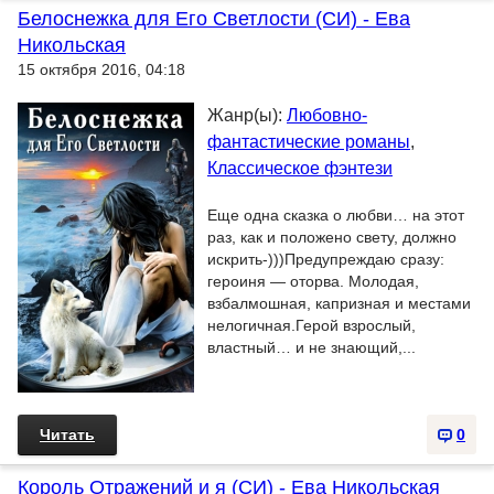
Белоснежка для Его Светлости (CИ) - Ева
Никольская
15 октября 2016, 04:18
Жанр(ы):
Любовно-
фантастические романы
,
Классическое фэнтези
Еще одна сказка о любви… на этот
раз, как и положено свету, должно
искрить-)))Предупреждаю сразу:
героиня — оторва. Молодая,
взбалмошная, капризная и местами
нелогичная.Герой взрослый,
властный… и не знающий,...
Читать
0
Король Отражений и я (СИ) - Ева Никольская