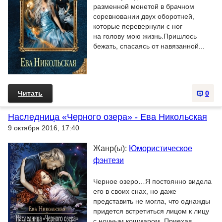
разменной монетой в брачном
соревновании двух оборотней,
которые перевернули с ног
на голову мою жизнь.Пришлось
бежать, спасаясь от навязанной...
Читать
0
Наследница «Черного озера» - Ева Никольская
9 октября 2016, 17:40
Жанр(ы):
Юмористическое
фэнтези
Черное озеро…Я постоянно видела
его в своих снах, но даже
представить не могла, что однажды
придется встретиться лицом к лицу
с ночным кошмаром. Приехав