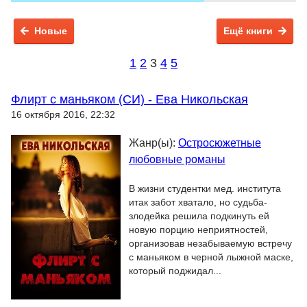
Новые
Ещё книги
1
2
3
4
5
Флирт с маньяком (СИ) - Ева Никольская
16 октября 2016, 22:32
Жанр(ы):
Остросюжетные
любовные романы
В жизни студентки мед. института
итак забот хватало, но судьба-
злодейка решила подкинуть ей
новую порцию неприятностей,
организовав незабываемую встречу
с маньяком в черной лыжной маске,
который поджидал...