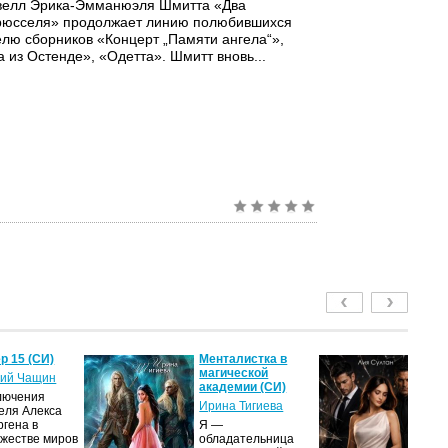
овелл Эрика-Эмманюэля Шмитта «Два
Брюсселя» продолжает линию полюбившихся
елю сборников «Концерт „Памяти ангела“»,
 из Остенде», «Одетта». Шмитт вновь...
р 15 (СИ)
Менталистка в
П
магической
Лю
ий Чащин
академии (СИ)
(С
лючения
Ирина Тигиева
Ли
еля Алекса
ргена в
Я —
Ж
жестве миров
обладательница
вы