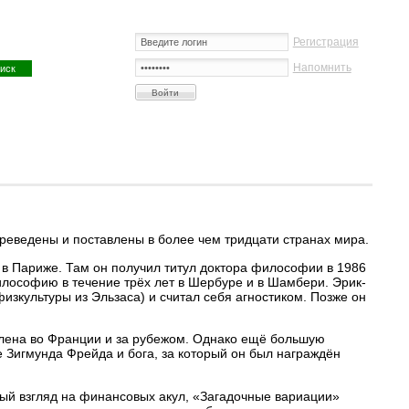
Регистрация
Напомнить
реведены и поставлены в более чем тридцати странах мира.
 в Париже. Там он получил титул доктора философии в 1986
илософию в течение трёх лет в Шербуре и в Шамбери. Эрик-
изкультуры из Эльзаса) и считал себя агностиком. Позже он
влена во Франции и за рубежом. Однако ещё большую
 Зигмунда Фрейда и бога, за который он был награждён
ый взгляд на финансовых акул, «Загадочные вариации»