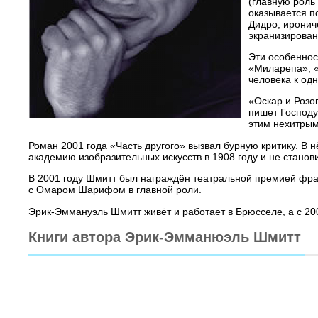
(главную роль
оказывается п
Дидро, иронич
экранизирова
Эти особеннос
«Миларепа», «
человека к од
«Оскар и Розо
пишет Господу
этим нехитрым
Роман 2001 года «Часть другого» вызвал бурную критику. В
академию изобразительных искусств в 1908 году и не станов
В 2001 году Шмитт был награждён театральной премией фра
с Омаром Шарифом в главной роли.
Эрик-Эммануэль Шмитт живёт и работает в Брюсселе, а с 20
Книги автора Эрик-Эмманюэль Шмитт