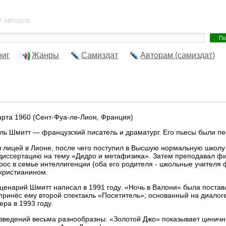
 авторов.
ниг
Жанры
Самиздат
Авторам (самиздат)
арта 1960 (Сент-Фуа-ле-Лион, Франция)
ь Шмитт — французский писатель и драматург. Его пьесы были пе
 лицей в Лионе, после чего поступил в Высшую нормальную школу
 диссертацию на тему «Дидро и метафизика». Затем преподавал ф
ос в семье интеллигенции (оба его родителя - школьные учителя ф
христианином.
ценарий Шмитт написал в 1991 году. «Ночь в Валони» была поста
принёс ему второй спектакль «Посетитель», основанный на диалоге
ра в 1993 году.
зведений весьма разнообразны: «Золотой Джо» показывает циничн