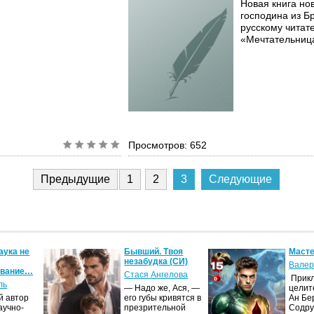
Новая книга н
господина из 
русскому читат
«Мечтательница
Просмотров: 652
Предыдущие
1
2
3
Следующие
аука не
Бывший. Твоя
Масте
незабудка (СИ)
Валер
ование…
Стася Ангелова
Прик
ль
— Надо же, Ася, —
целит
й автор
его губы кривятся в
Ан Бе
аучно-
презрительной
Содру