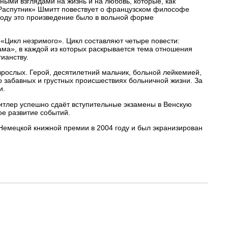
ными взглядами на жизнь и на любовь, которые, как
 «Распутник» Шмитт повествует о французском философе
 году это произведение было в вольной форме
«Цикл незримого». Цикл составляют четыре повести:
ма», в каждой из которых раскрывается тема отношения
тианству.
рослых. Герой, десятилетний мальчик, больной лейкемией,
 забавных и грустных происшествиях больничной жизни. За
и.
Гитлер успешно сдаёт вступительные экзамены в Венскую
ое развитие событий.
Немецкой книжной премии в 2004 году и был экранизирован
.