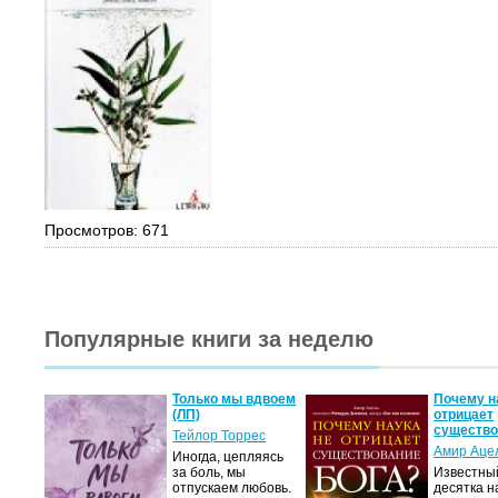
Просмотров: 671
Популярные книги за неделю
олько
Только мы вдвоем
Почему н
)
(ЛП)
отрицает
существ
нес
Тейлор Торрес
Амир Аце
 готов
Иногда, цепляясь
за боль, мы
Известны
чтобы
отпускаем любовь.
десятка н