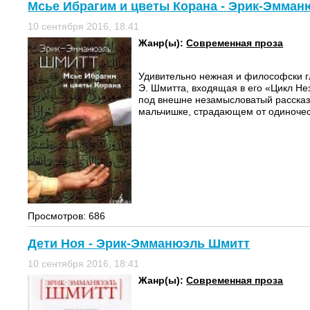
Мсье Ибрагим и цветы Корана - Эрик-Эмма
10 сентября 2016, 18:41
Жанр(ы):
Современная проза
Удивительно нежная и философски гл
Э. Шмитта, входящая в его «Цикл Не
под внешне незамысловатый расска
мальчишке, страдающем от одиночест
Просмотров: 686
Дети Ноя - Эрик-Эмманюэль Шмитт
10 сентября 2016, 18:41
Жанр(ы):
Современная проза