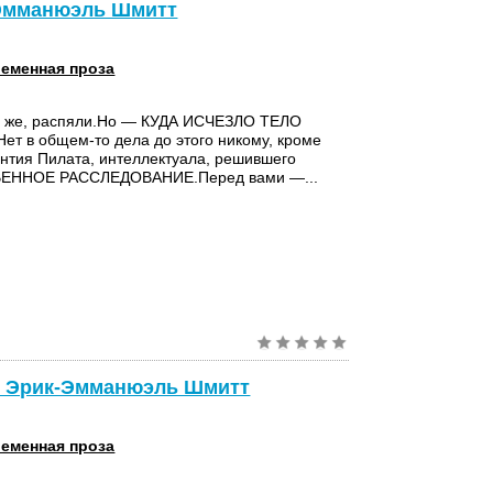
-Эмманюэль Шмитт
еменная проза
о же, распяли.Но — КУДА ИСЧЕЗЛО ТЕЛО
т в общем-то дела до этого никому, кроме
нтия Пилата, интеллектуала, решившего
ВЕННОЕ РАССЛЕДОВАНИЕ.Перед вами —...
 - Эрик-Эмманюэль Шмитт
еменная проза