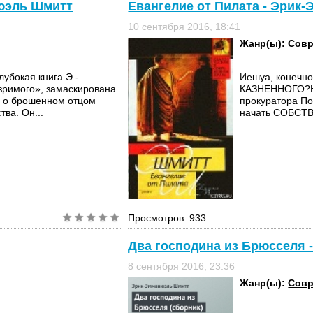
нюэль Шмитт
Евангелие от Пилата - Эрик
10 сентября 2016, 18:41
Жанр(ы):
Совр
убокая книга Э.-
Иешуа, конечн
зримого», замаскирована
КАЗНЕННОГО?Не
з о брошенном отцом
прокуратора По
ва. Он...
начать СОБСТ
Просмотров: 933
Два господина из Брюсселя
8 сентября 2016, 23:36
Жанр(ы):
Совр