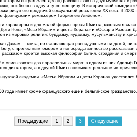
 в котором сыграл Ален Делон) рассказывают о двух мужчинах с раз
озже, влюблены в одну и ту же женщину. В исторической комедии
ески рисуя его предтечей сексуальной революции ХХ века. В 2000
но французским режиссёром Габриэлем Агийоном.
ти характерны и для малой формы прозы Шмитта, каковым явился 
Дети Ноя», «Мсье Ибрагим и цветы Корана» и «Оскар и Розовая Да
ной из мировых религий: буддизму, иудаизму, мусульманству и хрис
вая Дама» — книга, не оставляющая равнодушными ни детей, ни вз
 Богу, с прелестным юмором и непосредственностью рассказывая о
 рассказом кроется высокая философия бытия, страдания и смерт
 нём описываются два параллельных мира: в одном из них Адольф 
ится диктатором, а в другой Шмитт описывает реальное историческ
нцузской академии. «Месье Ибрагим и цветы Корана» удостоился 
08 года имеет кроме французского ещё и бельгийское гражданство
Предыдущие
1
2
3
Следующие