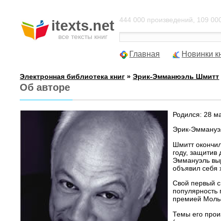
444 000 произведений, 109 000
itexts.net
все тексты книг
Главная
Новинки к
Электронная библиотека книг
»
Эрик-Эмманюэль Шмитт
Об авторе
Родился: 28 м
Эрик-Эммануэл
Шмитт окончил
году, защитив
Эммануэль выр
объявил себя 
Свой первый с
популярность 
премией Молье
Темы его прои