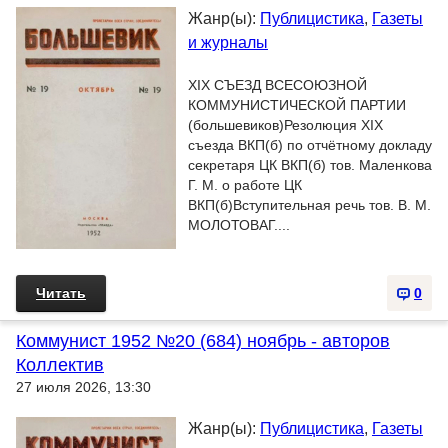
Жанр(ы):
Публицистика
,
Газеты
и журналы
XIX СЪЕЗД ВСЕСОЮЗНОЙ
КОММУНИСТИЧЕСКОЙ ПАРТИИ
(большевиков)Резолюция XIX
съезда ВКП(б) по отчётному докладу
секретаря ЦК ВКП(б) тов. Маленкова
Г. М. о работе ЦК
ВКП(б)Вступительная речь тов. В. М.
МОЛОТОВАГ....
Читать
0
Коммунист 1952 №20 (684) ноябрь - авторов
Коллектив
27 июля 2026, 13:30
Жанр(ы):
Публицистика
,
Газеты