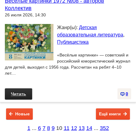
Весёлые картинки 1972 №08 - авторов
Коллектив
26 июля 2026, 14:30
Жанр(ы):
Детская
образовательная литература
,
Публицистика
«Весёлые картинки» — советский и
российский юмористический журнал
для детей, выходил с 1956 года. Рассчитан на ребят 4–10
лет....
Читать
0
Новые
Ещё книги
1
...
6
7
8
9
10
11
12
13
14
...
352