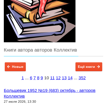
Книги автора авторов Коллектив
Новые
Ещё книги
1
...
6
7
8
9
10
11
12
13
14
...
352
Большевик 1952 №19 (683) октябрь - авторов
Коллектив
27 июля 2026, 13:30