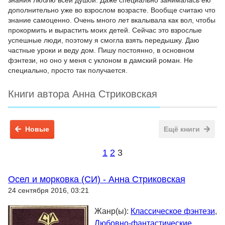
знания люблю всей душой. Даже специально занималась ею
дополнительно уже во взрослом возрасте. Вообще считаю что
знание самоценно. Очень много лет вкалывала как вол, чтобы
прокормить и вырастить моих детей. Сейчас это взрослые
успешные люди, поэтому я смогла взять передышку. Даю
частные уроки и веду дом. Пишу постоянно, в основном
фэнтези, но оно у меня с уклоном в дамский роман. Не
специально, просто так получается.
Книги автора Анна Стриковская
Новые
Ещё книги
1
2
3
Осел и морковка (СИ) - Анна Стриковская
24 сентября 2016, 03:21
Жанр(ы):
Классическое фэнтези
,
Любовно-фантастические