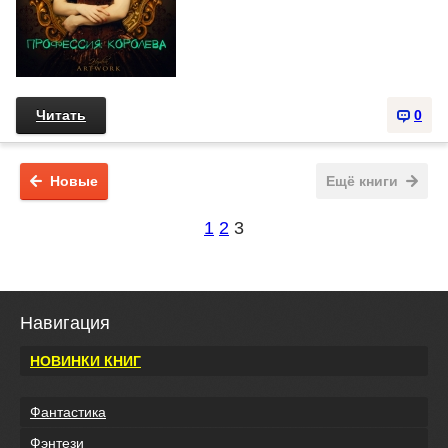
Читать
0
Новые
Ещё книги
1
2
3
Навигация
НОВИНКИ КНИГ
Фантастика
Фэнтези