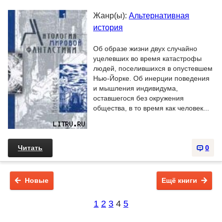
Жанр(ы):
Альтернативная
история
Об образе жизни двух случайно
уцелевших во время катастрофы
людей, поселившихся в опустевшем
Нью-Йорке. Об инерции поведения
и мышления индивидума,
оставшегося без окружения
общества, в то время как человек...
Читать
0
Новые
Ещё книги
1
2
3
4
5