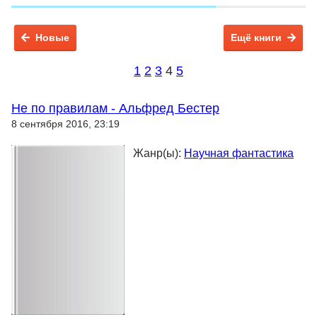
Новые
Ещё книги
1
2
3
4
5
Не по правилам - Альфред Бестер
8 сентября 2016, 23:19
Жанр(ы):
Научная фантастика