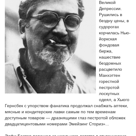
Великой
Депрессии.
Рушились в
бездну цены, в
судорогах
корчилась Нью-
йоркская
фондовая
биржа,
нашествие
бездомных
расцветило
Манхэттен
горестной
пестротой
лоскутных
одеял, а Хьюго
Гернсбек с упорством фанатика продолжал снабжать аптеки,
мясные и кондитерские лавки самым по тем временам
доступным товаром — дразнящими глаз пестротой обложек
двадцатицентовыми номерами Эмейзинг Сториз»...