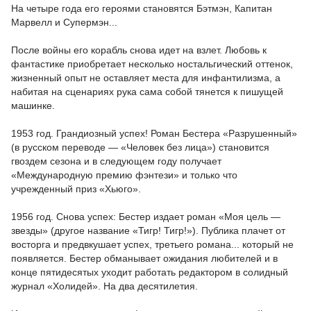
На четыре года его героями становятся Бэтмэн, Капитан
Марвелл и Супермэн...
После войны его корабль снова идет на взлет. Любовь к
фантастике приобретает несколько ностальгический оттенок,
жизненный опыт не оставляет места для инфантилизма, а
набитая на сценариях рука сама собой тянется к пишущей
машинке.
1953 год. Грандиозный успех! Роман Бестера «Разрушенный»
(в русском переводе — «Человек без лица») становится
гвоздем сезона и в следующем году получает
«Международную премию фэнтези» и только что
учрежденный приз «Хьюго».
1956 год. Снова успех: Бестер издает роман «Моя цель —
звезды» (другое название «Тигр! Тигр!»). Публика плачет от
восторга и предвкушает успех, третьего романа... который не
появляется. Бестер обманывает ожидания любителей и в
конце пятидесятых уходит работать редактором в солидный
журнал «Холидей». На два десятилетия.