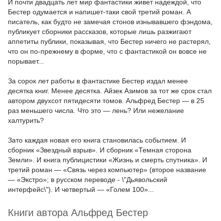
И почти двадцать лет мир фантастики живет надеждой, что
Бестер одумается и напишет-таки свой третий роман. А
писатель, как будто не замечая стонов изнывавшего фэндома,
публикует сборники рассказов, которые лишь разжигают
аппетиты публики, показывая, что Бестер ничего не растерял,
что он по-прежнему в форме, что с фантастикой он вовсе не
порывает...
За сорок лет работы в фантастике Бестер издал менее
десятка книг. Менее десятка. Айзек Азимов за тот же срок стал
автором двухсот пятидесяти томов. Альфред Бестер — в 25
раз меньшего числа. Что это — лень? Или нежелание
халтурить?
Зато каждая новая его книга становилась событием. И
сборник «Звездный взрыв». И сборник «Темная сторона
Земли». И книга публицистики «Жизнь и смерть спутника». И
третий роман — «Связь через компьютер» (второе название
— «Экстро»; в русском переводе - \"Дьявольский
интерфейс\"). И четвертый — «Голем 100»...
Книги автора Альфред Бестер