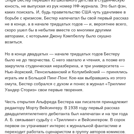
Элфи Бестер перешел из школьного детства в студенческую
юность, не выпуская из рук номер НФ-журнала. Это был фэн,
каких поискать. И, будь правительство США чуть удачливее в
борьбе с кризисом, Бестер напечатал бы свой первый рассказ
не в конце, а в начале тридцатых годов — и, вероятнее всего,
скоро ушел бы в небытие вместе со многими другими
авторами, с которыми Джону Кэмпбеллу было скушно
возиться.
Но в конце двадцатых — начале тридцатых годов Бестеру
было не до творчества. С него хватало и чтения, а позже его
закрутила студенческая неразбериха, и три университета —
Нью-йоркский, Пенсильванский и Колумбийский — принялись
играть им в Большой Пинг-Понг. Кое-как выбравшись из этого
омута, Бестер собрался с духом и понес в журнал «Триллинг
Уандер Сториз» свои первые творения.
Честь открытия Альфреда Бестера как писателя принадлежит
редактору Морту Вейсингеру. В 1938 году первый рассказ
двадцатипятилетнего дебютанта был напечатан и на три года
А. Б. связывает судьбу с «Триллинг» и Вейсингером. В сорок
первом он утрачивает интерес к журнальной фантастике и
переходит работать сценаристом в группу авторов комиксов.